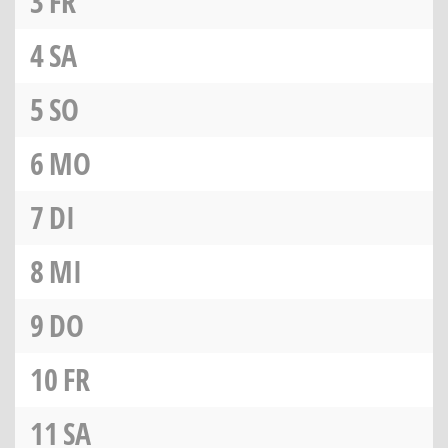
3
FR
4
SA
5
SO
6
MO
7
DI
8
MI
9
DO
10
FR
11
SA