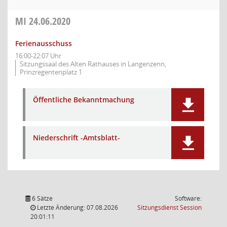
MI
24.06.2020
Ferienausschuss
16:00-22:07 Uhr
Sitzungssaal des Alten Rathauses in Langenzenn,
Prinzregentenplatz 1
Öffentliche Bekanntmachung
Niederschrift -Amtsblatt-
6 Sätze
Software:
(Wird in
Letzte Änderung: 07.08.2026
Sitzungsdienst
Session
20:01:11