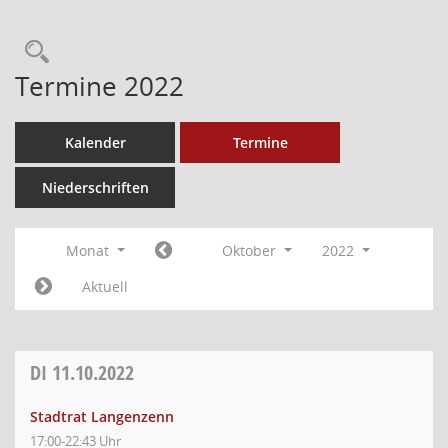
Termine 2022
Kalender
Termine
Niederschriften
Monat
Oktober
2022
Aktuell
DI
11.10.2022
Stadtrat Langenzenn
17:00-22:43 Uhr