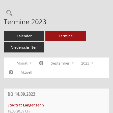
Termine 2023
Kalender
Termine
Niederschriften
Monat
September
2023
Aktuell
DO
14.09.2023
Stadtrat Langenzenn
18:30-20:39 Uhr