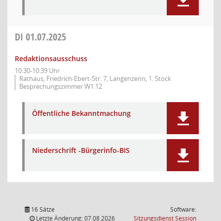
DI
01.07.2025
Redaktionsausschuss
10:30-10:39 Uhr
Rathaus, Friedrich-Ebert-Str. 7, Langenzenn, 1. Stock
Besprechungszimmer W1.12
Öffentliche Bekanntmachung
Niederschrift -Bürgerinfo-BIS
16 Sätze
Software:
(Wird in
Letzte Änderung: 07.08.2026
Sitzungsdienst
Session