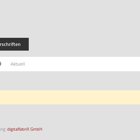
rschriften
Aktuell
ung:
digitalfabriX GmbH