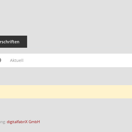
rschriften
Aktuell
ung:
digitalfabriX GmbH