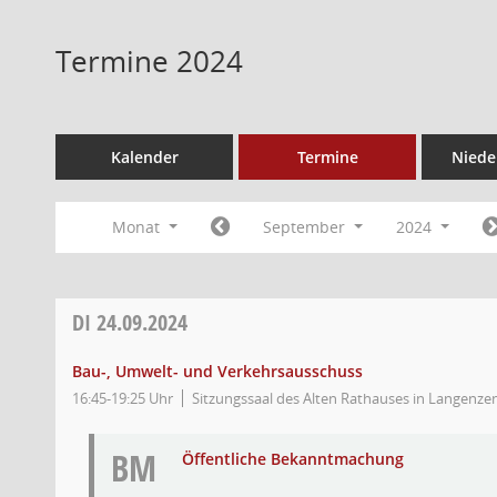
Termine 2024
Kalender
Termine
Niede
Monat
September
2024
DI
24.09.2024
Bau-, Umwelt- und Verkehrsausschuss
16:45-19:25 Uhr
Sitzungssaal des Alten Rathauses in Langenzen
BM
Öffentliche Bekanntmachung