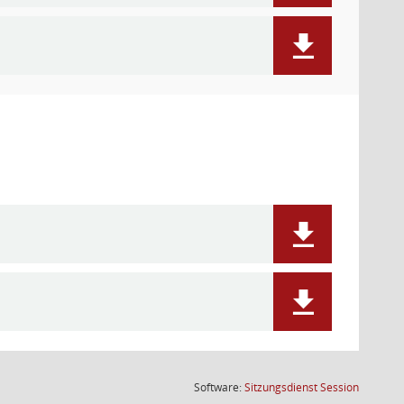
(Wird in
Software:
Sitzungsdienst
Session