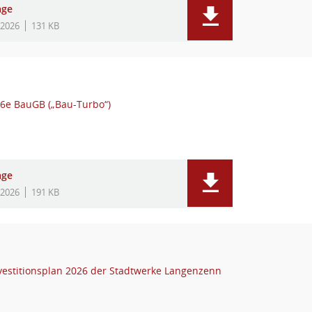
age
.2026
131 KB
6e BauGB („Bau-Turbo“)
age
.2026
191 KB
nvestitionsplan 2026 der Stadtwerke Langenzenn