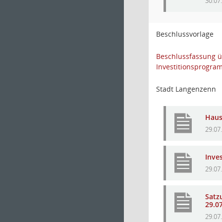
30.07
Beschlussvorlage
Beschlussfassung ü
Investitionsprogra
Stadt Langenzenn
Haus
29.07
Inve
29.07
Satz
29.0
29.07