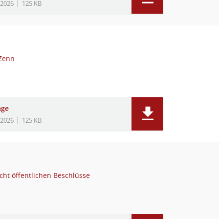
.2026
125 KB
Zenn
age
.2026
125 KB
cht öffentlichen Beschlüsse