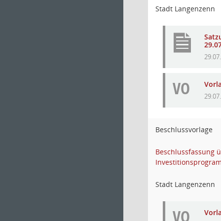
Stadt Langenzenn
Satz
29.0
29.07
VO
Vorl
29.07
Beschlussvorlage
Beschlussfassung ü
Investitionsprogra
Stadt Langenzenn
VO
Vorl