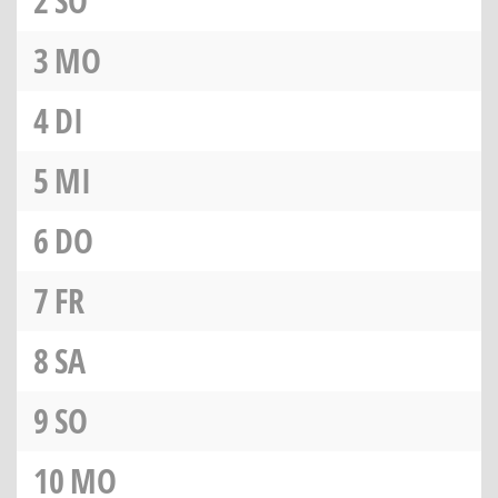
2
SO
3
MO
4
DI
5
MI
6
DO
7
FR
8
SA
9
SO
10
MO