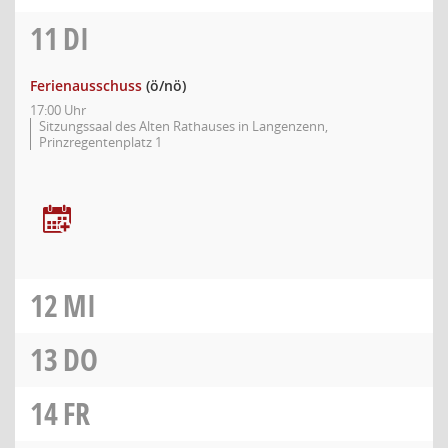
11
DI
Ferienausschuss
(ö/nö)
17:00 Uhr
Sitzungssaal des Alten Rathauses in Langenzenn,
Prinzregentenplatz 1
12
MI
13
DO
14
FR