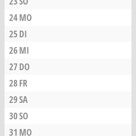
23
SO
24
MO
25
DI
26
MI
27
DO
28
FR
29
SA
30
SO
31
MO