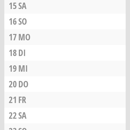
15
SA
16
SO
17
MO
18
DI
19
MI
20
DO
21
FR
22
SA