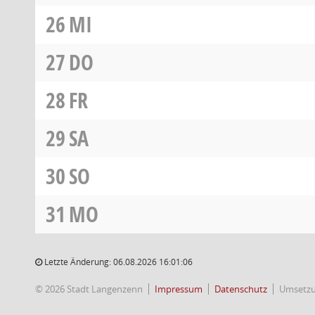
26
MI
27
DO
28
FR
29
SA
30
SO
31
MO
Letzte Änderung: 06.08.2026 16:01:06
© 2026 Stadt Langenzenn
Impressum
Datenschutz
Umsetz