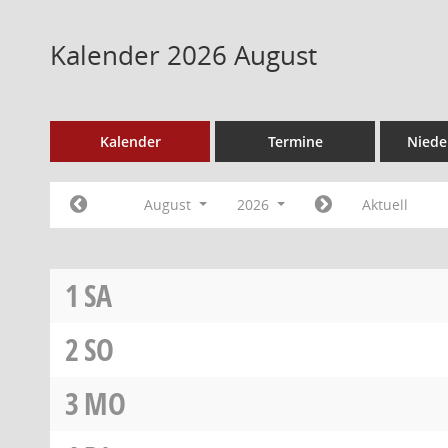
Kalender 2026 August
Kalender
Termine
Niede
August
2026
Aktuell
1
SA
2
SO
3
MO