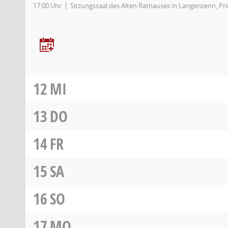
17:00 Uhr
Sitzungssaal des Alten Rathauses in Langenzenn, Pr
12
MI
13
DO
14
FR
15
SA
16
SO
17
MO