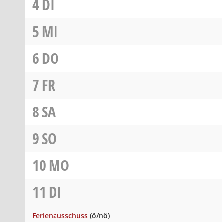
4
DI
5
MI
6
DO
7
FR
8
SA
9
SO
10
MO
11
DI
Ferienausschuss
(ö/nö)