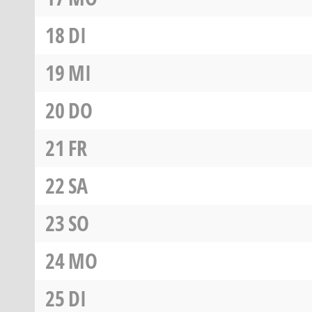
18
DI
19
MI
20
DO
21
FR
22
SA
23
SO
24
MO
25
DI